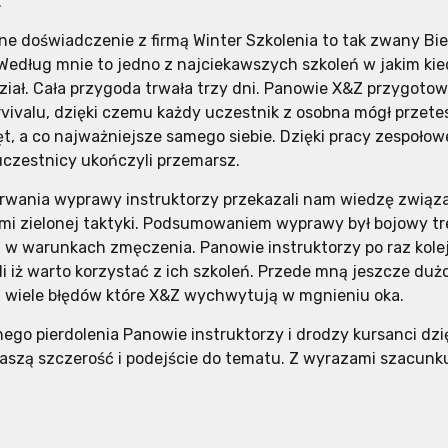
.
jne doświadczenie z firmą Winter Szkolenia to tak zwany Bi
 Według mnie to jedno z najciekawszych szkoleń w jakim ki
ział. Cała przygoda trwała trzy dni. Panowie X&Z przygotowa
vivalu, dzięki czemu każdy uczestnik z osobna mógł przet
ęt, a co najważniejsze samego siebie. Dzięki pracy zespołow
czestnicy ukończyli przemarsz.
rwania wyprawy instruktorzy przekazali nam wiedzę związ
i zielonej taktyki. Podsumowaniem wyprawy był bojowy tr
i, w warunkach zmęczenia. Panowie instruktorzy po raz kole
i iż warto korzystać z ich szkoleń. Przede mną jeszcze dużo
 wiele błędów które X&Z wychwytują w mgnieniu oka.
ego pierdolenia Panowie instruktorzy i drodzy kursanci dzi
szą szczerość i podejście do tematu. Z wyrazami szacunku