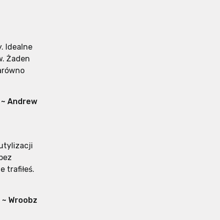
. Idealne
w. Żaden
zarówno
~ Andrew
tylizacji
 bez
 trafiłeś.
~ Wroobz