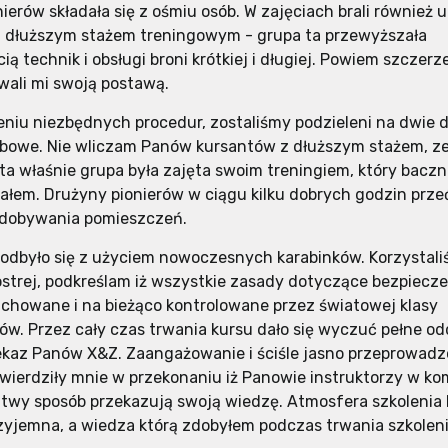
ierów składała się z ośmiu osób. W zajęciach brali również u
z dłuższym stażem treningowym - grupa ta przewyższała
ą technik i obsługi broni krótkiej i długiej. Powiem szczerz
ali mi swoją postawą.
niu niezbędnych procedur, zostaliśmy podzieleni na dwie 
bowe. Nie wliczam Panów kursantów z dłuższym stażem, z
 ta właśnie grupa była zajęta swoim treningiem, który baczn
łem. Drużyny pionierów w ciągu kilku dobrych godzin prze
zdobywania pomieszczeń.
 odbyło się z użyciem nowoczesnych karabinków. Korzystali
ostrej, podkreślam iż wszystkie zasady dotyczące bezpiecz
achowane i na bieżąco kontrolowane przez światowej klasy
rów. Przez cały czas trwania kursu dało się wyczuć pełne od
ekaz Panów X&Z. Zaangażowanie i ściśle jasno przeprowad
twierdziły mnie w przekonaniu iż Panowie instruktorzy w k
łatwy sposób przekazują swoją wiedzę. Atmosfera szkolenia 
zyjemna, a wiedza którą zdobyłem podczas trwania szkoleni