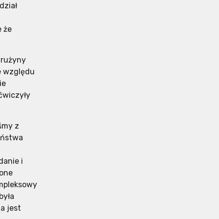
dział
e że
drużyny
e względu
ie
ćwiczyły
śmy z
eństwa
danie i
zone
ompleksowy
była
a jest