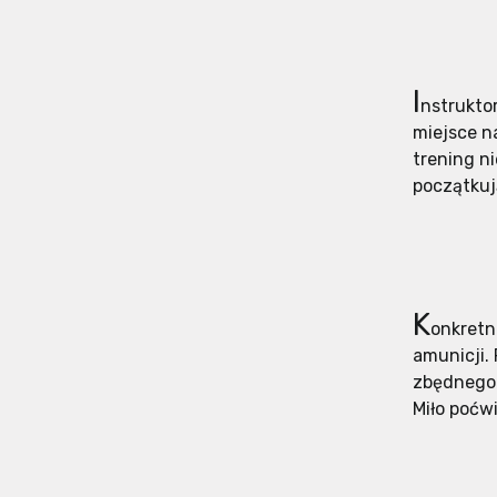
I
nstrukto
miejsce n
trening n
początkuj
K
onkretn
amunicji.
zbędnego o
Miło poćw