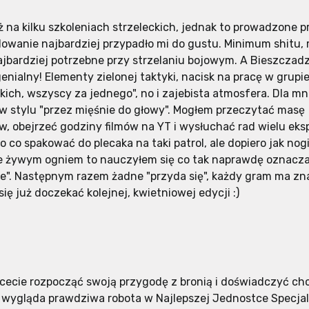
ż na kilku szkoleniach strzeleckich, jednak to prowadzone 
dowanie najbardziej przypadło mi do gustu. Minimum shitu
ajbardziej potrzebne przy strzelaniu bojowym. A Bieszczadz
enialny! Elementy zielonej taktyki, nacisk na pracę w grupie
ich, wszyscy za jednego", no i zajebista atmosfera. Dla mni
 w stylu "przez mięśnie do głowy". Mogłem przeczytać masę
w, obejrzeć godziny filmów na YT i wysłuchać rad wielu ek
 co spakować do plecaka na taki patrol, ale dopiero jak nogi
ie żywym ogniem to nauczyłem się co tak naprawdę oznacz
e". Następnym razem żadne "przyda się", każdy gram ma zna
ię już doczekać kolejnej, kwietniowej edycji :)
hcecie rozpocząć swoją przygodę z bronią i doświadczyć ch
k wygląda prawdziwa robota w Najlepszej Jednostce Specja