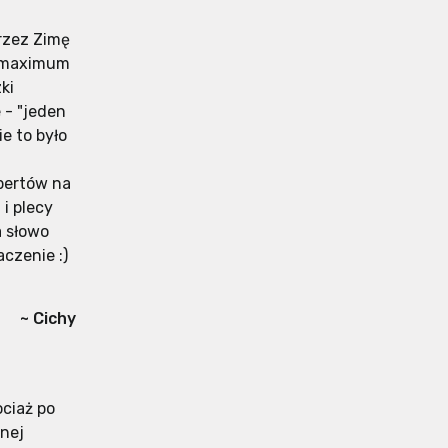
przez Zimę
, maximum
ki
 - "jeden
e to było
spertów na
 i plecy
a słowo
czenie :)
~ Cichy
ociaż po
lnej