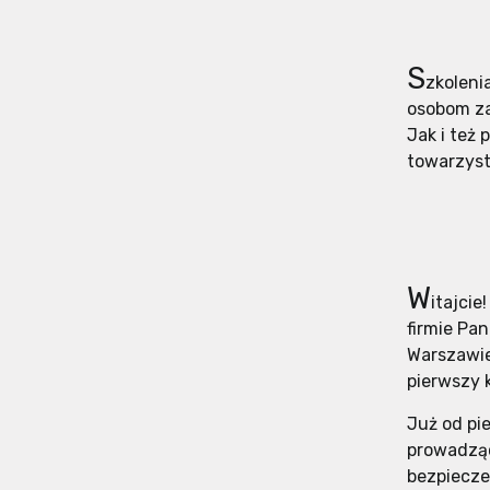
S
zkoleni
osobom za
Jak i też
towarzyst
W
itajci
firmie Pa
Warszawie
pierwszy 
Już od pi
prowadząc
bezpiecze