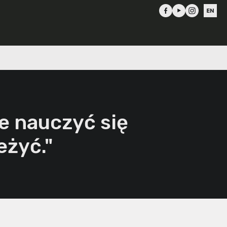
e nauczyć się
eżyć."