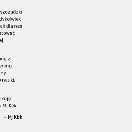
eszczadzki
edykolwiek
li dla nas
estować
ej
aną z
ening
jny
 nauki,
ękuję
 Mj Kbk!
~ Mj Kbk