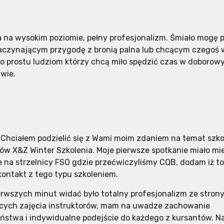
a na wysokim poziomie, pełny profesjonalizm. Śmiało mogę p
czynającym przygodę z bronią palna lub chcącym czegoś w
 po prostu ludziom którzy chcą miło spędzić czas w doboro
wie.
e! Chciałem podzielić się z Wami moim zdaniem na temat szk
nów X&Z Winter Szkolenia. Moje pierwsze spotkanie miało mi
 na strzelnicy FSO gdzie przećwiczyliśmy CQB, dodam iż to
kontakt z tego typu szkoleniem.
erwszych minut widać było totalny profesjonalizm ze stron
ych zajęcia instruktorów, mam na uwadze zachowanie
ństwa i indywidualne podejście do każdego z kursantów. N