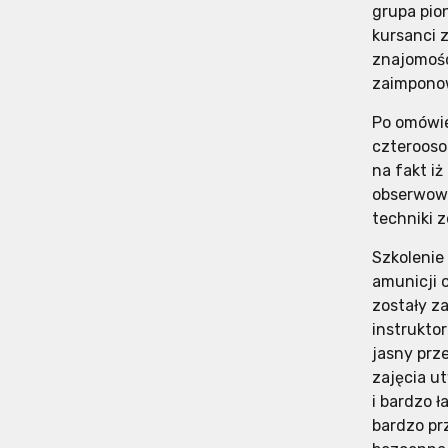
grupa pion
kursanci 
znajomości
zaimponow
Po omówie
czterooso
na fakt iż
obserwowa
techniki 
Szkolenie
amunicji 
zostały z
instrukto
jasny prz
zajęcia u
i bardzo 
bardzo pr