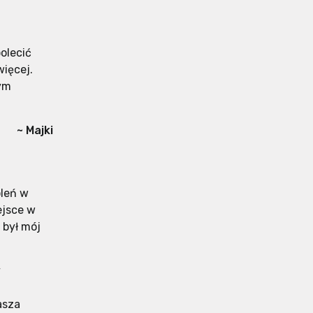
olecić
ięcej.
wym
~ Majki
oleń w
ejsce w
 był mój
y
asza