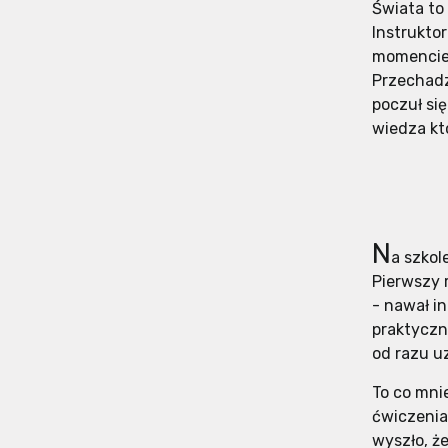
Świata to
Instrukto
momencie 
Przechadz
poczuł si
wiedza kt
N
a szkol
Pierwszy 
- nawał i
praktyczni
od razu u
To co mni
ćwiczenia
wyszło, ż