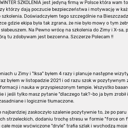
 WINTER SZKOLENIA jest jedyną firmą w Polsce która wam to
rzy którzy dają poczucie bezpieczeństwa i motywację w ka
szkolenia. Doświadczyłem tego szczególnie na Bieszczadz
ce gdzie ekipa była tak zgrana, że nie było mowy o tym żeb
ę słabeuszem. Na Pewno wrócę na szkolenia do Zimy i X-sa,
órą tu zdobywam jest bezcenna. Szczerze Polecam !!
eniach u Zimy i "Iksa" byłem 4 razy i planuje następne wizyty
raz byłem w listopadzie 2021 i od razu szok w pozytywnym
nformacji i nauka w przyspieszonym tempie. Wszystko baaa
e i jeśli tylko masz pytanie "dlaczego tak?-bo ja bym zrobił 
zasadniane i logicznie tłumaczone.
e najbardziej zaskoczyło szalenie pozytywnie to, że po paru
ch strzeleckich, dodaniu trochę stresu w formie "force on 
e całe moje wyćwiczone "dryle" trafia szlak i wychodzą moje