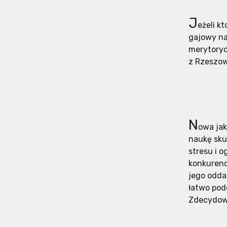
J
eżeli k
gajowy na
merytoryc
z Rzeszo
N
owa jak
naukę sku
stresu i 
konkurencj
jego odda
łatwo pod
Zdecydowa