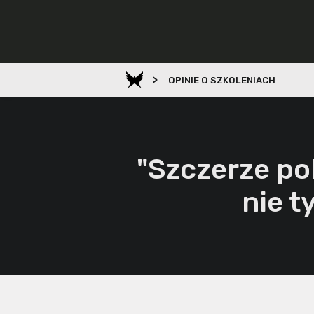
>
OPINIE O SZKOLENIACH
"Szczerze po
nie t