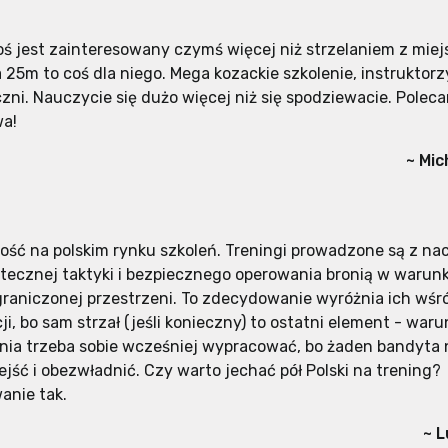
toś jest zainteresowany czymś więcej niż strzelaniem z miej
 25m to coś dla niego. Mega kozackie szkolenie, instruktorz
zni. Nauczycie się dużo więcej niż się spodziewacie. Poleca
wa!
~ Mic
ość na polskim rynku szkoleń. Treningi prowadzone są z na
tecznej taktyki i bezpiecznego operowania bronią w warun
ograniczonej przestrzeni. To zdecydowanie wyróżnia ich wśr
i, bo sam strzał (jeśli konieczny) to ostatni element - waru
nia trzeba sobie wcześniej wypracować, bo żaden bandyta n
ejść i obezwładnić. Czy warto jechać pół Polski na trening?
nie tak.
~ 