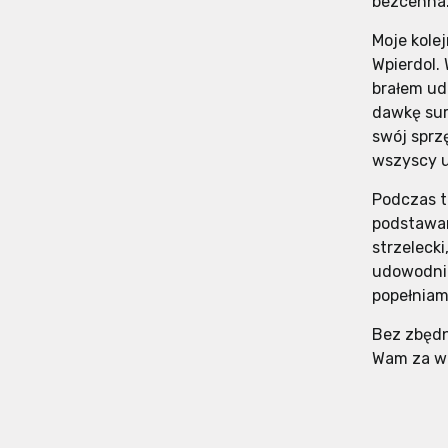
bezcenna
Moje kole
Wpierdol.
brałem ud
dawkę sur
swój sprz
wszyscy u
Podczas t
podstawam
strzeleck
udowodnil
popełniam
Bez zbędn
Wam za wa