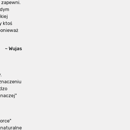
 zapewni.
żdym
kiej
y ktoś
 ponieważ
~ Wujas
.
 znaczeniu
rdzo
inaczej"
force"
 naturalne