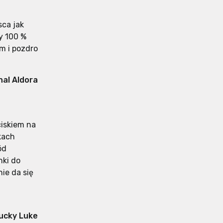
sca jak
y 100 %
m i pozdro
hal Aldora
ciskiem na
kach
ód
nki do
ie da się
Lucky Luke