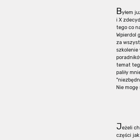
B
yłem ju
i X zdecy
tego co n
Wpierdol g
za wszystk
szkolenie
poradnikó
temat tego
paliły mn
"niezbędn
Nie mogę s
J
eżeli c
części ja