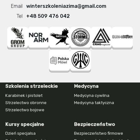
Email
winterszkoleniazima@gmail.com
Tel
+48 509 476 042
pola
Szkolenia strzeleckie
Medycyna
walki
szkolenie
Karabinek i pistolet
Medycyna cywilna
kurs
szkolenie
Strzelectwo obronne
Medycyna taktyczna
Warszawa
Strzelectwo bojowe
–
szkolenia
Kursy specjalne
Bezpieczeństwo
ze
strzelania
Dzień specjalsa
Bezpieczeństwo firmowe