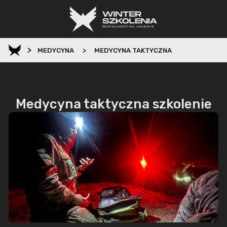
>
POLA WALKI KURS
SZKOLENIE
MEDYCYNA
>
MEDYCYNA TAKTYCZNA
–
Medycyna taktyczna szkolenie
ku
m
ta