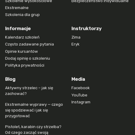
Warszawa
Szkolenie wysokościowe
Bezpieczeństwo indywidualne
Ekstremalne
zorganizowanych
Szkolenia dla grup
i
firm
Informacje
Instruktorzy
w
Warszawie
Kalendarz szkoleń
Zima
Często zadawane pytania
Eryk
Opinie kursantów
Dodaj opinię o szkoleniu
Polityka prywatności
Blog
Media
Aktywny strzelec – jak się
Facebook
zachować?
YouTube
Instagram
Ekstremalne wyprawy — czego
się spodziewać i jak się
przygotować
Pistolet, karabin czy strzelba?
Od czego zacząć swoją